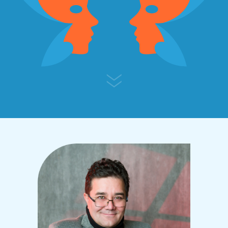
Генеральный директор
маркетинговой
IT-компании
ООО «ИВЦ 8 бит»
и
АНО ДПО Центр развития
регионального
предпринимательства