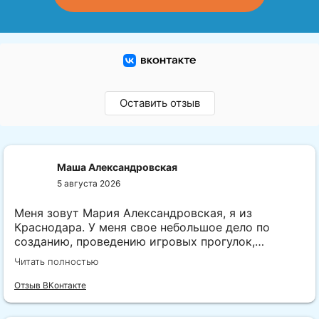
Оставить отзыв
Маша Александровская
5 августа 2026
Меня зовут Мария Александровская, я из
Краснодара. У меня свое небольшое дело по
созданию, проведению игровых прогулок,
мероприятий для классов на сплочение, и
Читать полностью
авторских дней рождений. Я долгое время была
самозанятой, но сейчас, с подачи Вадима
Отзыв ВКонтакте
Твердохлеба перехожу на ИП на НПД. Однажды
попав на живую встречу с Вадимом