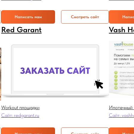
Диагностика маркетинга в мягкой форме.
Написать нам
Смотреть сайт
Напис
Без боли.
Red Garant
Vash H
Написать нам
Перейти в бота
Workout площадки
Ипотечный 
Сайт: redgarant.ru
Сайт: vashh