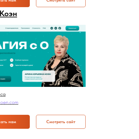
ать нам
Смотреть сайт
Коэн
рса
coen.com
ать нам
Смотреть сайт