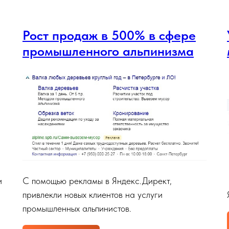
Оформление группы ВК
Оформлени
vk.com/v_metalle
vk.com/victo
Рост продаж в 500% в сфере
Написать нам
Смотреть кейс
Напис
промышленного альпинизма
Nomorrow. Авторские туры в
Медици
Киргизию и Оман
Екатер
Бетон по ГОСТ от производителя
Линейка ко
Сайт: mnr-beton.ru
Сайт: decod
Написать нам
Смотреть сайт
Напис
Маруся
In Wate
и
С помощью рекламы в Яндекс.Директ,
привлекли новых клиентов на услуги
промышленных альпинистов.