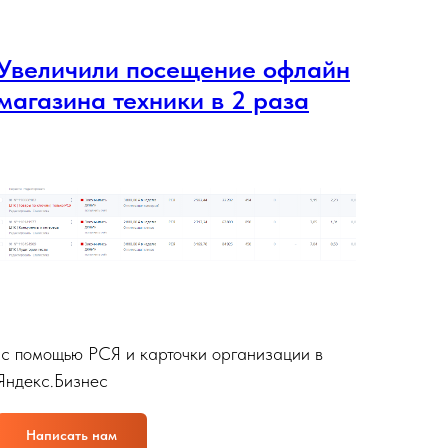
е группы ВК
riashiller_brand
Увеличили посещение офлайн
ать нам
Смотреть кейс
магазина техники в 2 раза
нский центр Эволайф,
инбург
сметической продукции
eyourskin.com
ать нам
Смотреть сайт
r Ural
с помощью РСЯ и карточки организации в
Яндекс.Бизнес
Написать нам