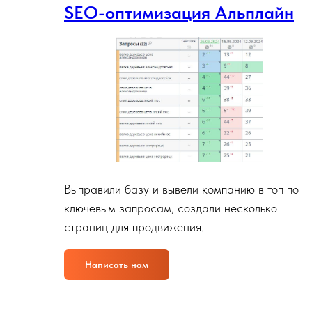
ПромСоюз. Технические,
Альплайн
SEO-оптимизация Альплайн
пищевые газы. Москва и МО
Промышленный альпинизм (г.Санкт-Петербург)
Выправили базу и вывели компанию в топ по
Сайт: alpline.spb.ru
ключевым запросам, создали несколько
страниц для продвижения.
Написать нам
Смотреть сайт
Написать нам
Пром Союз