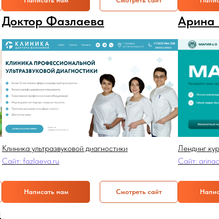
Написать нам
Смотреть сайт
Напис
Доктор Фазлаева
Арина 
Клиника ультразвуковой диагностики
Лендинг ку
Сайт: fazlaeva.ru
Сайт: arina
Написать нам
Смотреть сайт
Напис
л