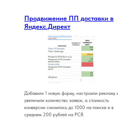
Оформление группы ВК
vk.com/promsouz
Продвижение ПП доставки в
Написать нам
Смотреть кейс
Яндекс.Директ
Творческая студия "Теплый
круг", Великий Новгород
Сварочные газы и смеси
Сайт: promsoyuzllc.ru
Написать нам
Смотреть сайт
Nomorrow
Добавили 1 новую форму, настроили рекламу 
увеличили количество заявок, а стоимость
конверсии снизилась до 1000 на поиске и в
среднем 200 рублей на РСЯ.