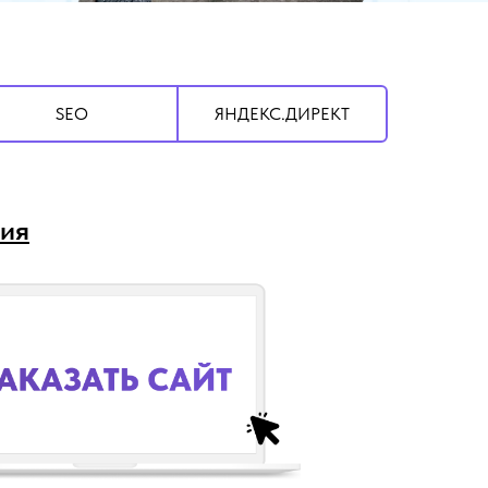
SEO
ЯНДЕКС.ДИРЕКТ
ест
ия